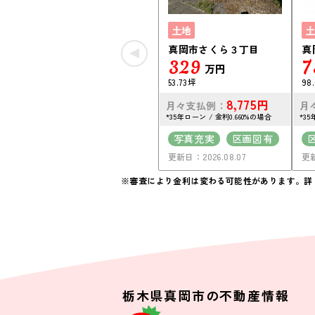
土地
土
真岡市さくら３丁目
真
329
7
万円
53.73坪
98
8,775
円
月々支払例：
月
*35年ローン / 金利0.660%の場合
*35
写真充実
区画図有
更新日：2026.08.07
更新
50坪以上
上下水道完備
※審査により金利は変わる可能性があります。
詳
栃木県真岡市の不動産情報