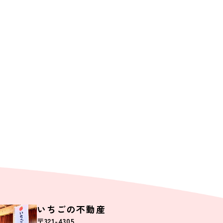
土地
4丁目
真岡市久下田西１丁目
2,300
万円
万円
280.04坪
40,087
61,345
円
円
月々支払例：
0.660%の場合
*35年ローン / 金利0.660%の場合
区画図有
区画図有
南向き
.18
更新日：2026.07.18
50坪以上
駅徒歩10分以内
50坪以上
いちごの不動産
〒321-4305