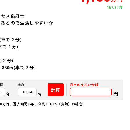
157.87坪
クセス良好☆
にあるので生活しやすい☆
(車で２分)
車で１分)
で２分)
50m(車で２分)
間
金利
月々の
支払い金額
計算
円
年
%
0万円、返済期間35年、金利0.660%（変動）の場合