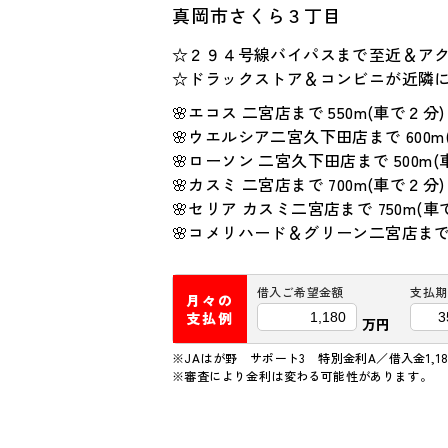
真岡市さくら３丁目
☆２９４号線バイパスまで至近＆ア
☆ドラックストア＆コンビニが近隣
🌸エコス 二宮店まで 550m(車で２分)
🌸ウエルシア二宮久下田店まで 600m
🌸ローソン 二宮久下田店まで 500m(
🌸カスミ 二宮店まで 700m(車で２分)
🌸セリア カスミ二宮店まで 750m(車
🌸コメリハード＆グリーン二宮店まで 8
借入ご希望金額
支払期
月々の
支払例
万円
※JAはが野 サポート3 特別金利A／借入金1,18
※審査により金利は変わる可能性があります。