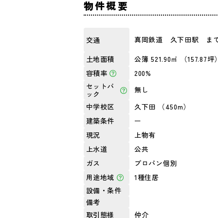
物件概要
真岡鉄道 久下田駅 まで
交通
公簿 521.90㎡ （157.87坪
土地面積
200%
容積率
セットバ
無し
ック
久下田 （450m）
中学校区
ー
建築条件
上物有
現況
公共
上水道
プロパン個別
ガス
1種住居
用途地域
設備・条件
備考
仲介
取引態様