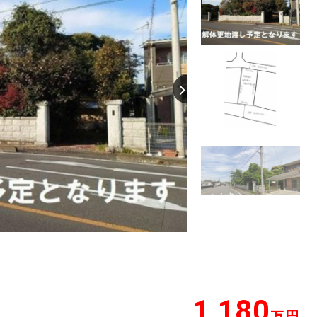
【間取り】
1,180
万円