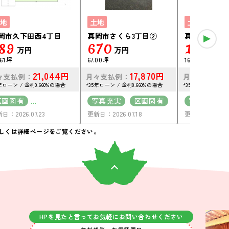
地
土地
土地
岡市久下田西4丁目
真岡市さくら3丁目②
真岡市さくら
89
670
1,503
万円
万円
.61坪
67.00坪
167.53坪
21,044
17,870
円
円
々支払例：
月々支払例：
月々支払例：
年ローン / 金利0.660%の場合
*35年ローン / 金利0.660%の場合
*35年ローン / 金利
区画図有
写真充実
区画図有
写真充実
日：2026.07.23
更新日：2026.07.18
更新日：2026.07
駐車場2台可
50坪以上
南向き
50坪以上
接道6ｍ以上
しくは詳細ページをご覧ください。
接道6ｍ以上
上下水道完備
上下水道完備
HPを見たと言ってお気軽にお問い合わせください