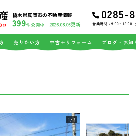
0285-8
栃木県真岡市の不動産情報
399
2026.08.06更新
営業時間：9:00〜18:00
件公開中
方
売りたい方
中古＋リフォーム
ブログ・お知
目
1
/3