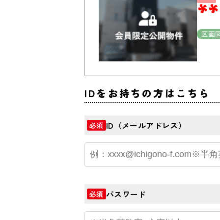
**
区画
IDをお持ちの方はこちら
ID（メールアドレス）
必須
パスワード
必須