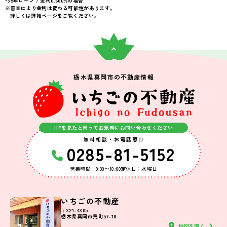
*35年ローン / 金利0.660%の場合
※審査により金利は変わる可能性があります。
上下水道完備
詳しくは詳細ページをご覧ください。
栃木県真岡市の不動産情報
HPを見たと言ってお気軽にお問い合わせください
無料相談・お電話窓口
0285-81-5152
営業時間：9:00〜18:00
定休日：水曜日
いちごの不動産
〒321-4305
栃木県真岡市荒町57-18
地図を開く