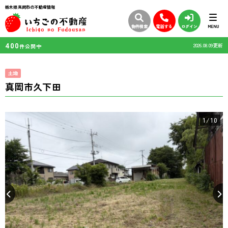
栃木県真岡市の不動産情報
物件検索
電話する
ログイン
MENU
400
2026.08.09更新
件公開中
土地
真岡市久下田
1
/10