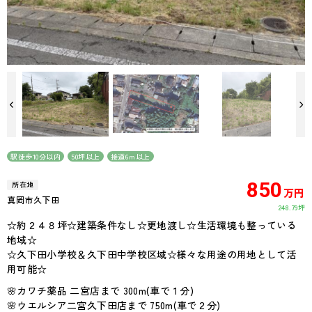
駅徒歩10分以内
50坪以上
接道6ｍ以上
850
所在地
万円
真岡市久下田
248.79坪
☆約２４８坪☆建築条件なし☆更地渡し☆生活環境も整っている
地域☆
☆久下田小学校＆久下田中学校区域☆様々な用途の用地として活
用可能☆
🌸カワチ薬品 二宮店まで 300m(車で１分)
🌸ウエルシア二宮久下田店まで 750m(車で２分)