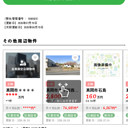
（弊社管理番号： 1000929）
【更新日】2026年07月19日
【次回更新日】2026年08月19日
その他周辺物件
土地
土地
土地
真岡市＊＊＊＊
真岡市久下田西６
真岡市石島
****
丁目
2,800
160
万円
万円
万円
**坪
307.03坪
スクロールできます
34.14坪
2
****
*
74,681
*
4,267
*
月々支払例：
円
月々支払例：
円
月々支払例：
円
写真充実
区画図有
写真充実
区画図有
区画図有
南向き
更新日：2026.08.09
更新日：2026.08.09
更新日：2026.07.24
更
50坪以上
南向き
50坪以上
駅徒歩10分以内
接道6ｍ以上