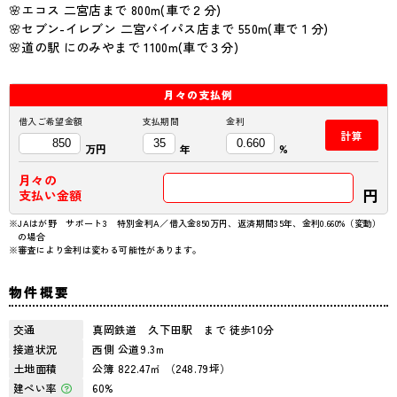
🌸エコス 二宮店まで 800m(車で２分)
🌸セブン-イレブン 二宮バイパス店まで 550m(車で１分)
🌸道の駅 にのみやまで 1100m(車で３分)
月々の
支払例
借入ご希望金額
支払期間
金利
計算
万円
年
%
月々の
円
支払い金額
※JAはが野 サポート3 特別金利A／借入金850万円、返済期間35年、金利0.660%（変動）
の場合
※審査により金利は変わる可能性があります。
物件概要
交通
真岡鉄道 久下田駅 まで 徒歩10分
接道状況
西側 公道9.3m
土地面積
公簿 822.47㎡ （248.79坪）
建ぺい率
60%