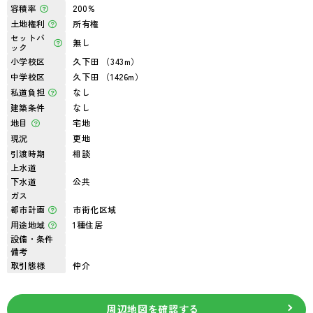
容積率
200%
土地権利
所有権
セットバ
無し
ック
小学校区
久下田 （343m）
中学校区
久下田 （1426m）
私道負担
なし
建築条件
なし
地目
宅地
現況
更地
引渡時期
相談
上水道
下水道
公共
ガス
都市計画
市街化区域
用途地域
1種住居
設備・条件
備考
取引態様
仲介
周辺地図を確認する