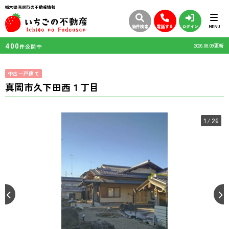
栃木県真岡市の不動産情報
物件検索
電話する
ログイン
MENU
400
2026.08.09更新
件公開中
中古一戸建て
真岡市久下田西１丁目
1
/26