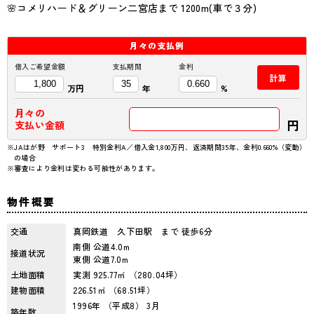
🌸コメリハード＆グリーン二宮店まで 1200m(車で３分)
月々の
支払例
借入ご希望金額
支払期間
金利
計算
万円
年
%
月々の
円
支払い金額
※JAはが野 サポート3 特別金利A／借入金1,800万円、返済期間35年、金利0.660%（変動）
の場合
※審査により金利は変わる可能性があります。
物件概要
交通
真岡鉄道 久下田駅 まで 徒歩6分
南側 公道4.0m
接道状況
東側 公道7.0m
土地面積
実測 925.77㎡ （280.04坪）
建物面積
226.51㎡ （68.51坪）
1996年 （平成8） 3月
築年数