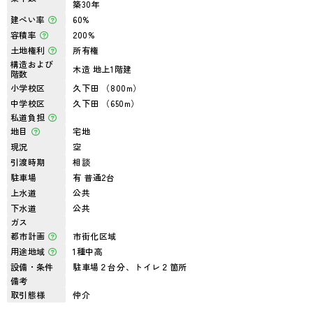
築30年
建ぺい率
60%
容積率
200%
土地権利
所有権
構造および
木造 地上1階建
階数
小学校区
久下田 （800m）
中学校区
久下田 （650m）
私道負担
地目
宅地
現況
空
引渡時期
相談
駐車場
有 普通2台
上水道
公共
下水道
公共
ガス
都市計画
市街化区域
用途地域
1種中高
設備・条件
駐車場２台分、トイレ２箇所
備考
取引態様
仲介