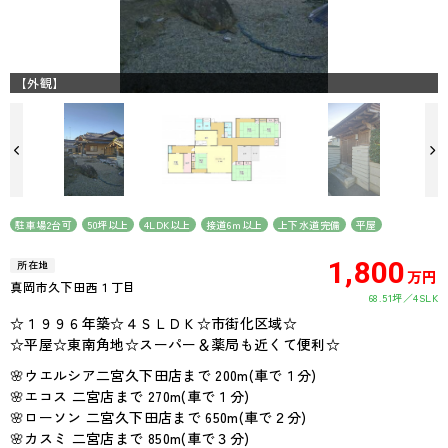
【外観】
駐車場2台可
50坪以上
4LDK以上
接道6ｍ以上
上下水道完備
平屋
1,800
所在地
万円
真岡市久下田西１丁目
68.51坪
4SLK
☆１９９６年築☆４ＳＬＤＫ☆市街化区域☆
☆平屋☆東南角地☆スーパー＆薬局も近くて便利☆
🌸ウエルシア二宮久下田店まで 200m(車で１分)
🌸エコス 二宮店まで 270m(車で１分)
🌸ローソン 二宮久下田店まで 650m(車で２分)
🌸カスミ 二宮店まで 850m(車で３分)