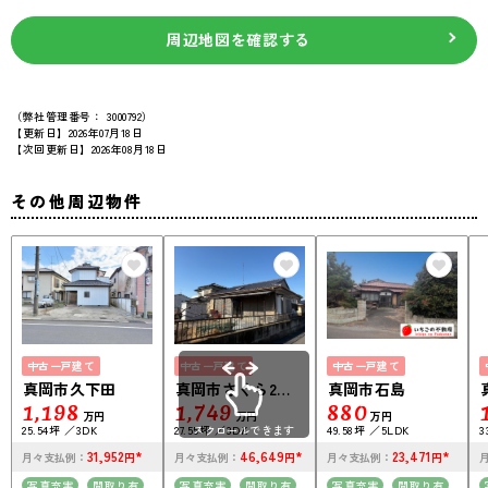
周辺地図を確認する
（弊社管理番号： 3000792）
【更新日】2026年07月18日
【次回更新日】2026年08月18日
その他周辺物件
中古一戸建て
中古一戸建て
中古一戸建て
真岡市久下田
真岡市さくら2丁
真岡市石島
1,198
目
1,749
880
万円
万円
万円
25.54坪
3DK
27.55坪
スクロールできます
3DK
49.58坪
5LDK
3
31,952
*
46,649
*
23,471
*
月々支払例：
円
月々支払例：
円
月々支払例：
円
写真充実
間取り有
写真充実
間取り有
写真充実
間取り有