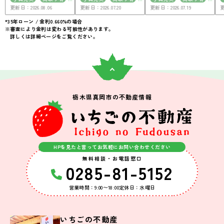
更新日：2026.08.06
更新日：2026.07.20
更新日：2026.07.19
更
駐車場2台可
南向き
駐車場2台可
南向き
50坪以上
50坪以上
平屋
駅徒歩10分以内
*35年ローン / 金利0.660%の場合
※審査により金利は変わる可能性があります。
接道6ｍ以上
駐車場2台可
詳しくは詳細ページをご覧ください。
50坪以上
4LDK以上
南面バルコニー
上下水道完備
栃木県真岡市の不動産情報
HPを見たと言ってお気軽にお問い合わせください
無料相談・お電話窓口
0285-81-5152
営業時間：9:00〜18:00
定休日：水曜日
いちごの不動産