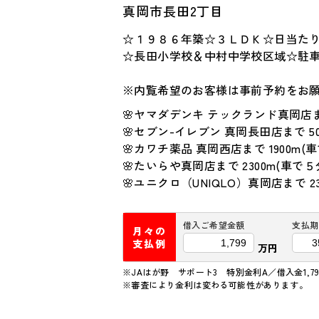
真岡市長田2丁目
☆１９８６年築☆３ＬＤＫ☆日当た
☆長田小学校＆中村中学校区域☆駐車
※内覧希望のお客様は事前予約をお
🌸ヤマダデンキ テックランド真岡店まで
🌸セブン-イレブン 真岡長田店まで 50
🌸カワチ薬品 真岡西店まで 1900m(
🌸たいらや真岡店まで 2300m(車で５
🌸ユニクロ（UNIQLO）真岡店まで 23
借入ご希望金額
支払期
月々の
支払例
万円
※JAはが野 サポート3 特別金利A／借入金1,79
※審査により金利は変わる可能性があります。