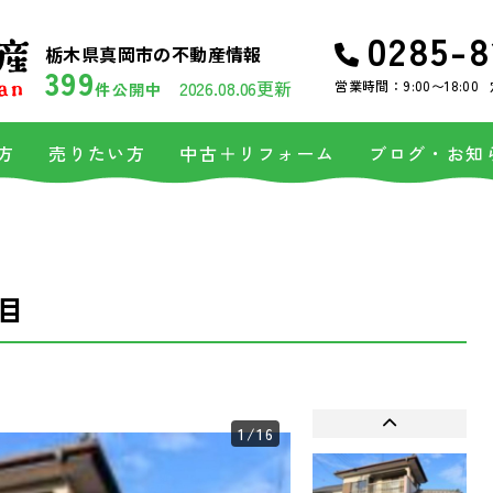
0285-8
栃木県真岡市の不動産情報
399
2026.08.06更新
営業時間：9:00〜18:00
件公開中
方
売りたい方
中古＋リフォーム
ブログ・お知
目
1
/16