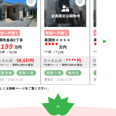
古一戸建て
新築一戸建て
中古一戸建
岡市長田2丁目
真岡市＊＊＊＊
真岡市＊＊＊
,199
****
****
万円
万円
万
53坪
2LDK
**坪
*LDK
**坪
*LDK
58,651
****
円
円
々支払例：
月々支払例：
月々支払例：
年ローン / 金利0.660%の場合
*35年ローン / 金利0.660%の場合
*35年ローン / 金利
写真充実
間取り有
間取り有
南向き
写真充実
日：2026.07.30
更新日：2026.07.24
更新日：2026.07
南向き
駐車場2台可
南向き
駐車場2台可
50坪以上
駐車場2台
しくは詳細ページをご覧ください。
50坪以上
4LDK以上
50坪以上
上下水道完備
平屋
接道6ｍ以上
接道6ｍ以
南面バルコニー
南面バルコ