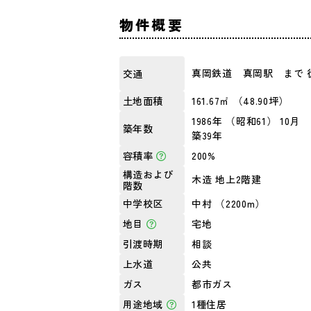
物件概要
真岡鉄道 真岡駅 まで 
交通
161.67㎡ （48.90坪）
土地面積
1986年 （昭和61） 10月
築年数
築39年
200%
容積率
構造および
木造 地上2階建
階数
中村 （2200m）
中学校区
宅地
地目
相談
引渡時期
公共
上水道
都市ガス
ガス
1種住居
用途地域