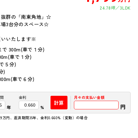
24.78坪
3LDK
り抜群の「南東角地」☆
場3台分のスペース☆
願いいたします※
 300m(車で１分)
0m(車で１分)
車で５分)
分)
00m(車で６分)
間
金利
月々の
支払い金額
計算
円
年
%
9万円、返済期間35年、金利0.660%（変動）の場合