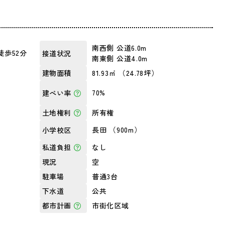
南西側 公道6.0m
徒歩52分
接道状況
南東側 公道4.0m
81.93㎡ （24.78坪）
建物面積
70%
建ぺい率
所有権
土地権利
長田 （900m）
小学校区
なし
私道負担
空
現況
普通3台
駐車場
公共
下水道
市街化区域
都市計画