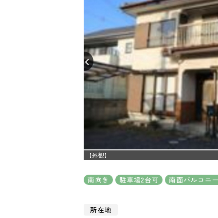
【外観】
南向き
駐車場2台可
南面バルコニ
所在地