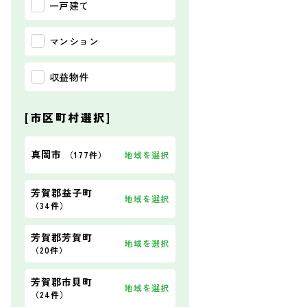
一戸建て
マンション
収益物件
[市区町村選択]
真岡市
地域を選択
（
177件
）
芳賀郡益子町
地域を選択
（
34件
）
【玄関】
芳賀郡芳賀町
地域を選択
（
20件
）
芳賀郡市貝町
地域を選択
（
24件
）