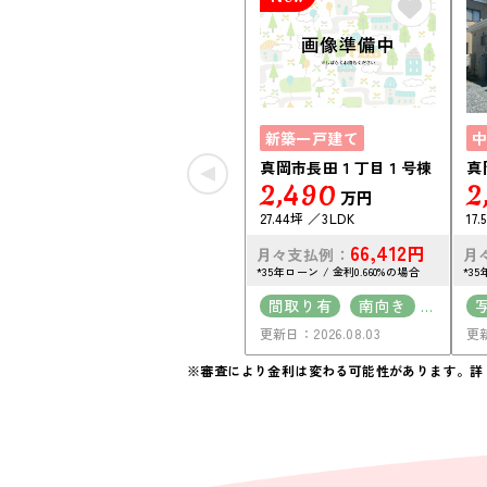
新築一戸建て
中
真岡市長田１丁目１号棟
真
2,490
2
万円
27.44坪
3LDK
17.
66,412
円
月々支払例：
月
*35年ローン / 金利0.660%の場合
*35
間取り有
南向き
更新日：2026.08.03
更新
駐車場2台可
南面バルコニー
※審査により金利は変わる可能性があります。
詳
上下水道完備