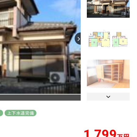
【間取り】
ー
上下水道完備
1,799
万円