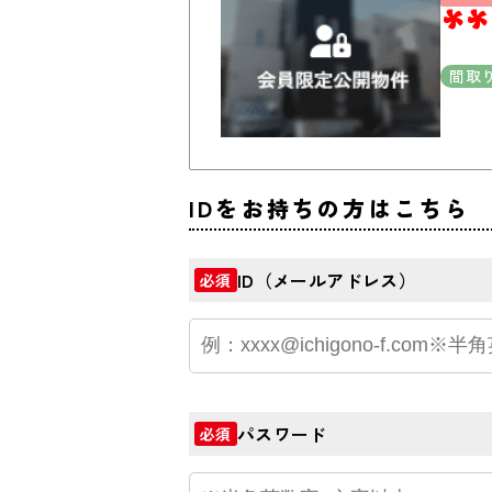
**
間取
IDをお持ちの方はこちら
ID（メールアドレス）
必須
パスワード
必須