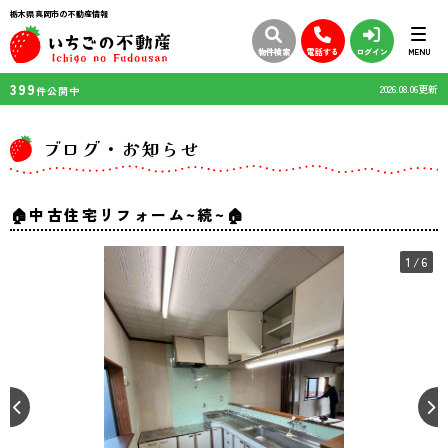
栃木県真岡市の不動産情報
物件検索
電話する
ログイン
MENU
399
2026.08.06更新
件公開中
ブログ・お知らせ
🏠中古住宅リフォーム~続~🏠
1
/6