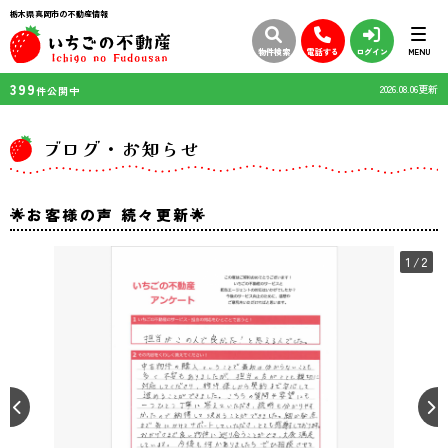
栃木県真岡市の不動産情報
物件検索
電話する
ログイン
MENU
399
2026.08.06更新
件公開中
ブログ・お知らせ
🌟お客様の声 続々更新🌟
1
/2